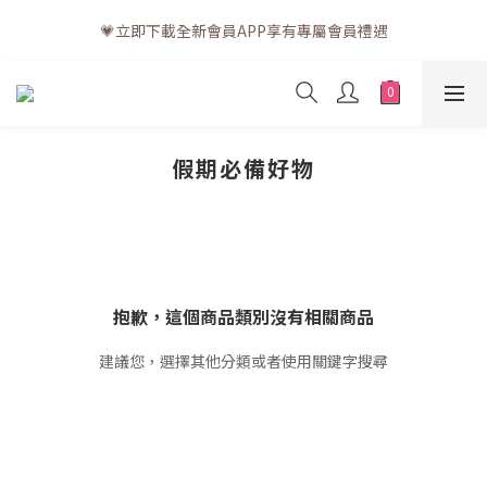
💗訂單一般送貨時間為3至5個工作天 (星期六、日及公眾假期並非
💗立即下載全新會員APP享有專屬會員禮遇
工作天)
💗訂單一般送貨時間為3至5個工作天 (星期六、日及公眾假期並非
工作天)
假期必備好物
抱歉，這個商品類別沒有相關商品
建議您，選擇其他分類或者使用關鍵字搜尋