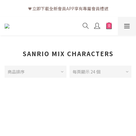
💗訂單一般送貨時間為3至5個工作天 (星期六、日及公眾假期並非
💗立即下載全新會員APP享有專屬會員禮遇
工作天)
💗訂單一般送貨時間為3至5個工作天 (星期六、日及公眾假期並非
工作天)
SANRIO MIX CHARACTERS
商品排序
每頁顯示 24 個