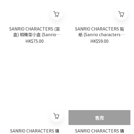
SANRIO CHARACTERS (盲
SANRIO CHARACTERS 貼
盒) 相機型小盒 (Sanrio
紙 (Sanrio characters
characters Vivitix 系列) (隨
Vivitix 系列)
HK$75.00
HK$59.00
機派發)
售完
SANRIO CHARACTERS 購
SANRIO CHARACTERS 購