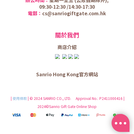
09:30-12:30 /
14:30-17:30
電郵：
cs@sanriogiftgate.com.hk
關於我們
商店介
紹
Sanrio Hong Kong官方網站
|
使用條款
| © 2024 SANRIO CO., LTD. Approval No.: P2411000416 |
2024©Sanrio Gift Gate Online Shop