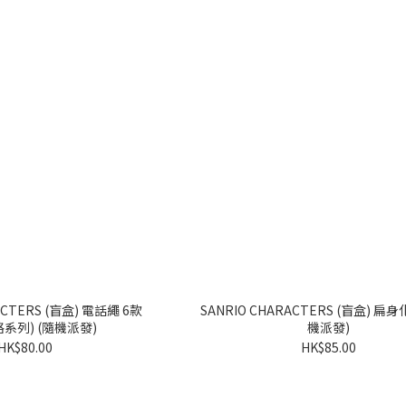
RS (盲盒) 電話繩 6款
SANRIO CHARACTERS (盲盒) 扁身化妝袋 (隨
格系列) (隨機派發)
機派發)
HK$80.00
HK$85.00