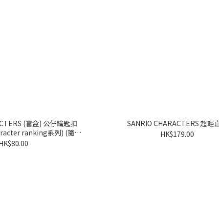
RS (盲盒) 公仔鑰匙扣
SANRIO CHARACTERS 超輕
haracter ranking系列) (隨機
HK$179.00
派發)
HK$80.00