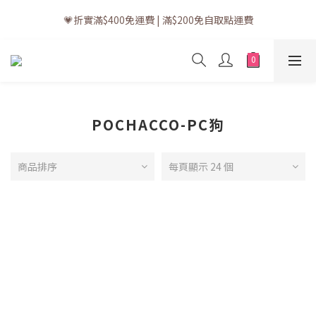
💗訂單一般送貨時間為3至5個工作天 (星期六、日及公眾假期並非
💗折實滿$400免運費 | 滿$200免自取點運費
工作天)
💗立即下載全新會員APP享有專屬會員禮遇
💗訂單一般送貨時間為3至5個工作天 (星期六、日及公眾假期並非
工作天)
POCHACCO-PC狗
商品排序
每頁顯示 24 個