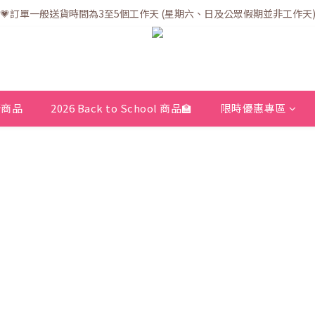
💗訂單一般送貨時間為3至5個工作天 (星期六、日及公眾假期並非工作天
💗訂單一般送貨時間為3至5個工作天 (星期六、日及公眾假期並非工作天
💗折實滿$400免運費 | 滿$200免自取點運費
💗立即下載全新會員APP享有專屬會員禮遇
💗訂單一般送貨時間為3至5個工作天 (星期六、日及公眾假期並非工作天
新商品
2026 Back to School 商品🏫
限時優惠專區