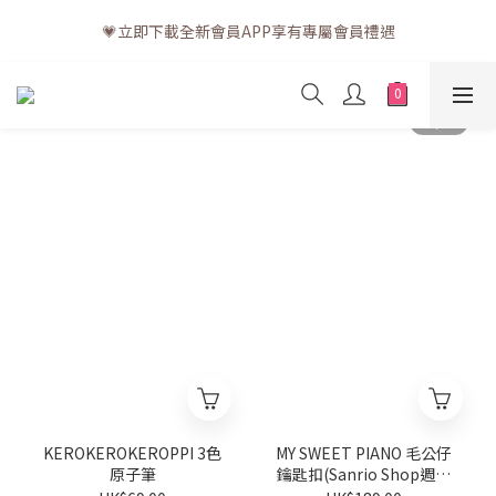
💗訂單一般送貨時間為3至5個工作天 (星期六、日及公眾假期並非
💗立即下載全新會員APP享有專屬會員禮遇
工作天)
💗訂單一般送貨時間為3至5個工作天 (星期六、日及公眾假期並非
工作天)
KEROKEROKEROPPI 3色
MY SWEET PIANO 毛公仔
原子筆
鑰匙扣(Sanrio Shop週年
系列)