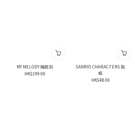
MY MELODY 鑰匙扣
SANRIO CHARACTERS 貼
紙
HK$199.00
HK$48.00