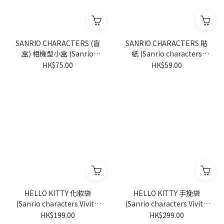
SANRIO CHARACTERS (盲
SANRIO CHARACTERS 貼
盒) 相機型小盒 (Sanrio
紙 (Sanrio characters
characters Vivitix 系列) (隨
Vivitix 系列)
HK$75.00
HK$59.00
機派發)
HELLO KITTY 化妝袋
HELLO KITTY 手挽袋
(Sanrio characters Vivitix
(Sanrio characters Vivitix
系列)
系列)
HK$199.00
HK$299.00