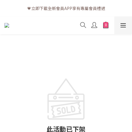
💗訂單一般送貨時間為3至5個工作天 (星期六、日及公眾假期並非
💗立即下載全新會員APP享有專屬會員禮遇
工作天)
💗訂單一般送貨時間為3至5個工作天 (星期六、日及公眾假期並非
工作天)
此活動已下架