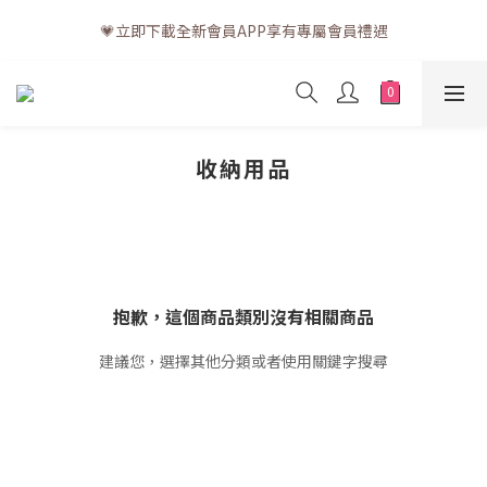
💗訂單一般送貨時間為3至5個工作天 (星期六、日及公眾假期並非
💗立即下載全新會員APP享有專屬會員禮遇
工作天)
💗訂單一般送貨時間為3至5個工作天 (星期六、日及公眾假期並非
工作天)
收納用品
抱歉，這個商品類別沒有相關商品
建議您，選擇其他分類或者使用關鍵字搜尋