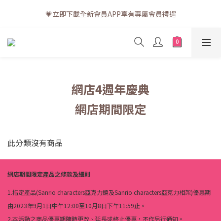
💗訂單一般送貨時間為3至5個工作天 (星期六、日及公眾假期並非
💗立即下載全新會員APP享有專屬會員禮遇
工作天)
💗訂單一般送貨時間為3至5個工作天 (星期六、日及公眾假期並非
工作天)
網店4週年慶典
網店期間限定
此分類沒有商品
網店期間限定產品之條款及細則
1.指定產品(Sanrio characters亞克力鏡及Sanrio characters亞克力相架)優惠期
由2023年9月1日中午12:00至10月8日下午11:59止。
2.本活動之商品優惠期隨時更改、延長或終止優惠，不作另行通知。