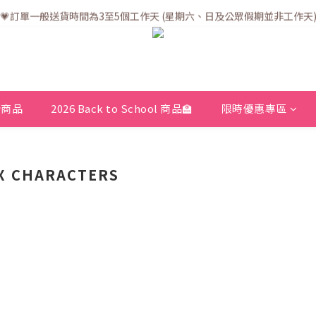
💗訂單一般送貨時間為3至5個工作天 (星期六、日及公眾假期並非工作天
💗訂單一般送貨時間為3至5個工作天 (星期六、日及公眾假期並非工作天
💗折實滿$400免運費 | 滿$200免自取點運費
💗立即下載全新會員APP享有專屬會員禮遇
💗訂單一般送貨時間為3至5個工作天 (星期六、日及公眾假期並非工作天
新商品
2026 Back to School 商品🏫
限時優惠專區
X CHARACTERS