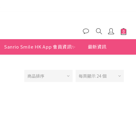
)
)
)
Sanrio Smile HK App 會員資訊✨
最新資訊
商品排序
每頁顯示 24 個