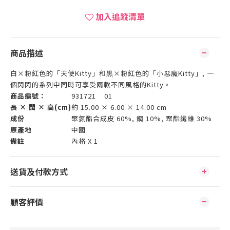
加入追蹤清單
商品描述
白×粉紅色的「天使Kitty」和黒×粉紅色的「小惡魔Kitty」, 一
個閃閃的系列中同時可享受兩款不同風格的Kitty。
商品編號：
931721 01
長 × 闊 × 高(cm)
約 15.00 × 6.00 × 14.00 cm
成份
聚氨酯合成皮 60%, 鋼 10%, 聚酯纖維 30%
原產地
中國
備註
內格 X 1
送貨及付款方式
顧客評價