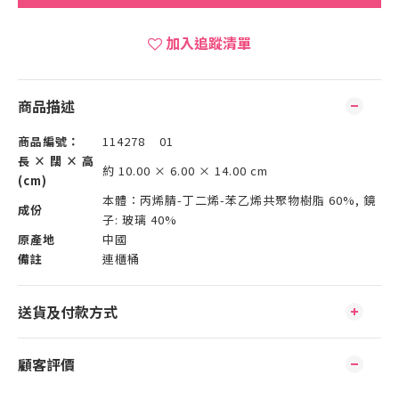
加入追蹤清單
商品描述
商品編號：
114278 01
長 × 闊 × 高
約 10.00 × 6.00 × 14.00 cm
(cm)
本體：丙烯腈-丁二烯-苯乙烯共聚物樹脂 60%, 鏡
成份
子: 玻璃 40%
原產地
中國
備註
連櫃桶
送貨及付款方式
顧客評價