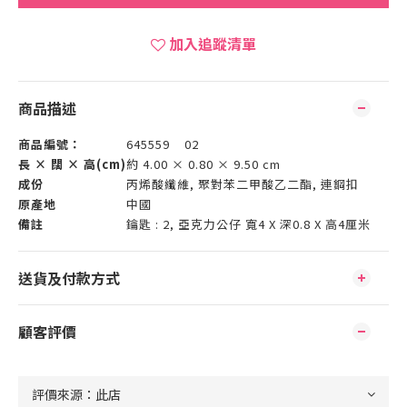
加入追蹤清單
商品描述
商品編號：
645559 02
長 × 闊 × 高(cm)
約 4.00 × 0.80 × 9.50 cm
成份
丙烯酸纖維, 聚對苯二甲酸乙二酯, 連鋼扣
原產地
中國
備註
鑰匙 : 2, 亞克力公仔 寬4 X 深0.8 X 高4厘米
送貨及付款方式
顧客評價