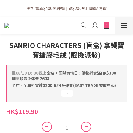
💗訂單一般送貨時間為3至5個工作天 (星期六、日及公眾假期並非
💗折實滿$400免運費 | 滿$200免自取點運費
工作天)
💗立即下載全新會員APP享有專屬會員禮遇
💗訂單一般送貨時間為3至5個工作天 (星期六、日及公眾假期並非
SANRIO CHARACTERS (盲盒) 拿鐵寶
工作天)
寶搪膠毛絨 (隨機派發)
至
08/10 16:00
截止
全店，國際懶惰日：購物折實滿HK$300，
即享順豐免運費 2608
全店，全單折實達$200,即可免運費(EASY TRADE 交收中心)
HK$119.90