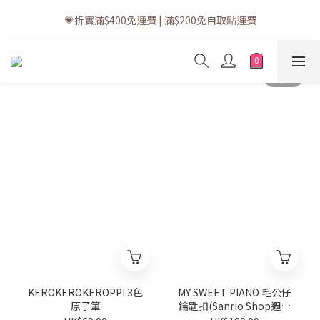
💗訂單一般送貨時間為3至5個工作天 (星期六、日及公眾假期並非
💗折實滿$400免運費 | 滿$200免自取點運費
工作天)
💗立即下載全新會員APP享有專屬會員禮遇
💗訂單一般送貨時間為3至5個工作天 (星期六、日及公眾假期並非
工作天)
KEROKEROKEROPPI 3色
MY SWEET PIANO 毛公仔
原子筆
鑰匙扣(Sanrio Shop週年
系列)