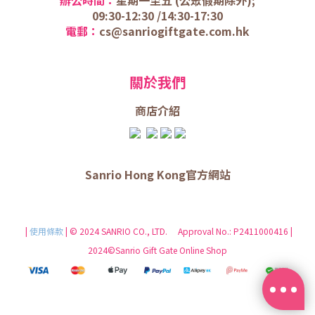
09:30-12:30 /
14:30-17:30
電郵：
cs@sanriogiftgate.com.hk
關於我們
商店介
紹
Sanrio Hong Kong官方網站
|
使用條款
| © 2024 SANRIO CO., LTD. Approval No.: P2411000416 |
2024©Sanrio Gift Gate Online Shop