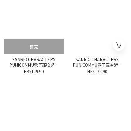
售完
SANRIO CHARACTERS
SANRIO CHARACTERS
PUNICOMMU電子寵物遊戲
PUNICOMMU電子寵物遊戲
機 (KUROMI)
機 (POMPOMPURIN)
HK$179.90
HK$179.90