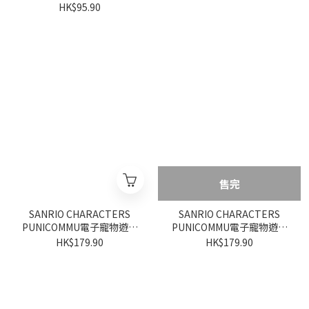
機派發)
HK$95.90
售完
SANRIO CHARACTERS
SANRIO CHARACTERS
PUNICOMMU電子寵物遊戲
PUNICOMMU電子寵物遊戲
機 (HELLO KITTY)
機 (CINNAMOROLL)
HK$179.90
HK$179.90