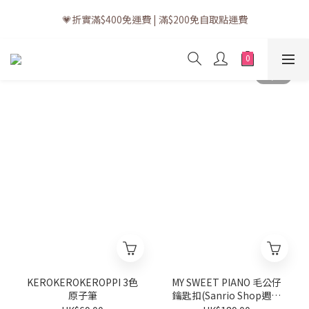
💗訂單一般送貨時間為3至5個工作天 (星期六、日及公眾假期並非
💗折實滿$400免運費 | 滿$200免自取點運費
工作天)
💗立即下載全新會員APP享有專屬會員禮遇
💗訂單一般送貨時間為3至5個工作天 (星期六、日及公眾假期並非
工作天)
KEROKEROKEROPPI 3色
MY SWEET PIANO 毛公仔
原子筆
鑰匙扣(Sanrio Shop週年
系列)