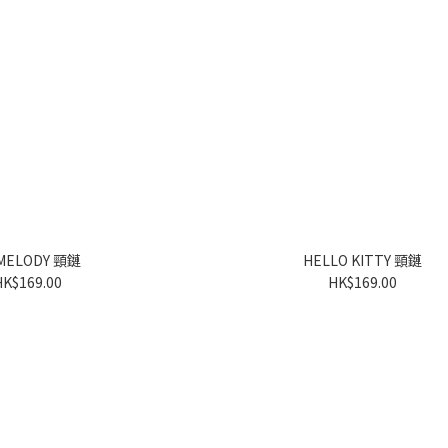
MY MELODY 頸鏈
HELLO KITTY 頸鏈
HK$169.00
HK$169.00