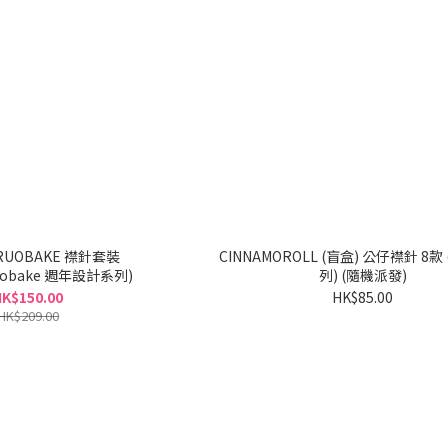
BAKE 襟針套裝
CINNAMOROLL (盲盒) 公仔襟針 8款 (四葉草系
uobake 週年設計系列)
列) (隨機派發)
K$150.00
HK$85.00
HK$209.00