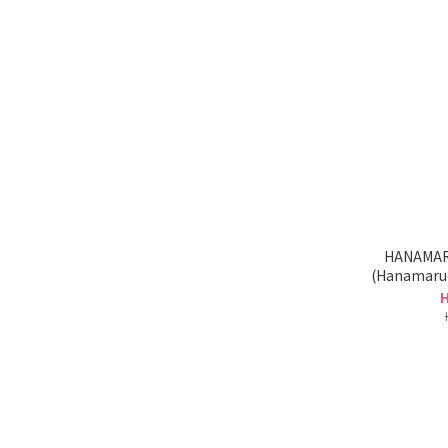
HANAMARUO
(Hanamar
H