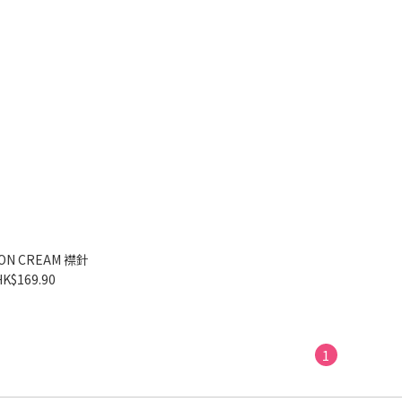
MARRON CREAM 襟針
HK$169.90
1