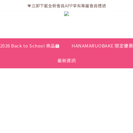
💗訂單一般送貨時間為3至5個工作天 (星期六、日及公眾假期並非工作天
💗立即下載全新會員APP享有專屬會員禮遇
💗訂單一般送貨時間為3至5個工作天 (星期六、日及公眾假期並非工作天
2026 Back to School 商品🏫
HANAMARUOBAKE 限定優
最新資訊