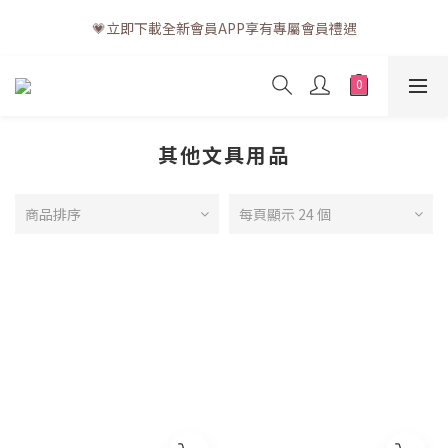
💗訂單一般送貨時間為3至5個工作天 (星期六、日及公眾假期並非
💗立即下載全新會員APP享有專屬會員禮遇
工作天)
💗訂單一般送貨時間為3至5個工作天 (星期六、日及公眾假期並非
工作天)
其他文具用品
商品排序
每頁顯示 24 個