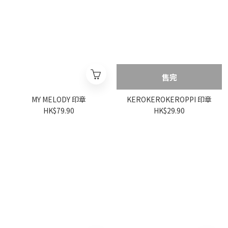
售完
MY MELODY 印章
KEROKEROKEROPPI 印章
HK$79.90
HK$29.90