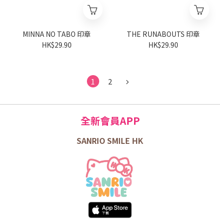
MINNA NO TABO 印章
THE RUNABOUTS 印章
HK$29.90
HK$29.90
1
2
全新會員APP
SANRIO SMILE HK