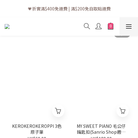
💗訂單一般送貨時間為3至5個工作天 (星期六、日及公眾假期並非
💗折實滿$400免運費 | 滿$200免自取點運費
工作天)
💗立即下載全新會員APP享有專屬會員禮遇
💗訂單一般送貨時間為3至5個工作天 (星期六、日及公眾假期並非
工作天)
KEROKEROKEROPPI 3色
MY SWEET PIANO 毛公仔
原子筆
鑰匙扣(Sanrio Shop週年
系列)