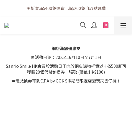
💗訂單一般送貨時間為3至5個工作天 (星期六、日及公眾假期並非
💗折實滿$400免運費 | 滿$200免自取點運費
工作天)
💗立即下載全新會員APP享有專屬會員禮遇
💗訂單一般送貨時間為3至5個工作天 (星期六、日及公眾假期並非
工作天)
網店滿額優惠💖
📆活動日期：2025年6月10日至7月1日
Sanrio Smile HK會員於活動日子内於網店購物折實滿HK$500即可
獲贈20個代幣兌換券一張🥰 (價值:HK$100)
🎟️憑兌換券可到C.T.A by GOK SIK期間限定店遊玩夾公仔機！