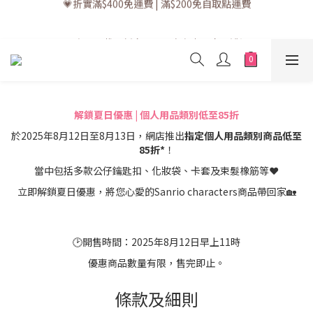
💗折實滿$400免運費 | 滿$200免自取點運費
💗訂單一般送貨時間為3至5個工作天 (星期六、日及公眾假期並非
工作天)
💗立即下載全新會員APP享有專屬會員禮遇
💗訂單一般送貨時間為3至5個工作天 (星期六、日及公眾假期並非
工作天)
解鎖夏日優惠 | 個人用品類別低至85折
於2025年8月12日至8月13日，網店推出
指定個人用品類別商品低至
85折*
！
當中包括多款公仔鑰匙扣、化妝袋、卡套及束髮橡筋等❤
立即解鎖夏日優惠，將您心愛的Sanrio characters商品帶回家🏡
🕑開售時間：2025年8月12日早上11時
優惠商品數量有限，售完即止。
條款及細則