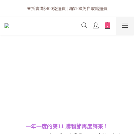
💗訂單一般送貨時間為3至5個工作天 (星期六、日及公眾假期並非
💗折實滿$400免運費 | 滿$200免自取點運費
工作天)
💗立即下載全新會員APP享有專屬會員禮遇
💗訂單一般送貨時間為3至5個工作天 (星期六、日及公眾假期並非
工作天)
一年一度的雙11 購物節再度歸來！