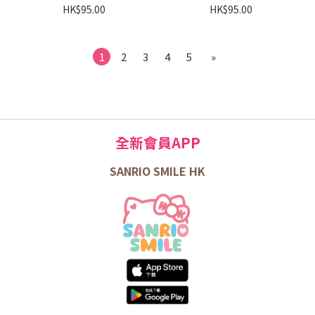
HK$95.00
HK$95.00
1
2
3
4
5
»
全新會員APP
SANRIO SMILE HK