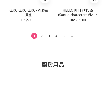
KEROKEROKEROPPI 膠布
HELLO KITTY 咕o臣
連盒
(Sanrio characters Vivitix
系列)
HK$52.00
HK$289.00
1
2
3
4
5
»
廚房用品