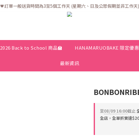
💗訂單一般送貨時間為3至5個工作天 (星期六、日及公眾假期並非工作天
💗訂單一般送貨時間為3至5個工作天 (星期六、日及公眾假期並非工作天
💗折實滿$400免運費 | 滿$200免自取點運費
💗立即下載全新會員APP享有專屬會員禮遇
💗訂單一般送貨時間為3至5個工作天 (星期六、日及公眾假期並非工作天
2026 Back to School 商品🏫
HANAMARUOBAKE 限定優
最新資訊
BONBONRI
至
08/09 16:00
截止
全
全店，全單折實達$200