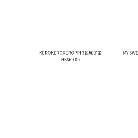
KEROKEROKEROPPI 3色原子筆
MY SWEET PI
HK$69.00