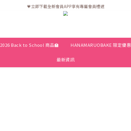
💗訂單一般送貨時間為3至5個工作天 (星期六、日及公眾假期並非工作天
💗立即下載全新會員APP享有專屬會員禮遇
💗訂單一般送貨時間為3至5個工作天 (星期六、日及公眾假期並非工作天
2026 Back to School 商品🏫
HANAMARUOBAKE 限定優
最新資訊