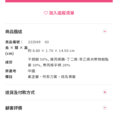
加入追蹤清單
商品描述
商品編號：
222569 03
長 × 闊 × 高
約 6.80 × 1.70 × 14.50 cm
(cm)
不銹鋼 50%, 連丙烯腈-丁二烯-苯乙烯共聚物樹脂
成份
套 30%, 聚丙烯手柄 20%
原產地
中國
備註
氟塗層，附剪刀套，姓名標籤
送貨及付款方式
顧客評價