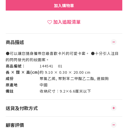
加入購物車
加入追蹤清單
商品描述
●可以讓您隨身攜帶您最喜歡卡片的可愛卡套。 ●十分引人注目
的閃閃發光的豹紋圖案。
商品編號：
144541 01
長 × 闊 × 高(cm)
約 9.10 × 0.30 × 20.00 cm
成份
聚氯乙烯, 聚對苯二甲酸乙二酯, 連鋼鉤
原產地
中國
備註
收納尺寸：9.2×6.6厘米以下
送貨及付款方式
顧客評價