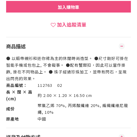
加入購物車
加入追蹤清單
商品描述
● 以緞帶襯衫和迷你裙為主的休閒時尚造型。 ●尺寸剛好可掛在
智能手機或包包上, 不會礙事。 ●配有蟹鉗扣，因此可以當作掛
飾, 掛在不同物品上。 ● 珠子經過珍珠加工，並帶有閃石，呈現
出閃亮的效果。
商品編號：
112763 02
長 × 闊 × 高
約 2.00 × 1.20 × 16.50 cm
(cm)
聚氯乙烯 70%, 丙烯酸纖維 20%, 編織纖維尼龍
成份
繩, 10%
原產地
中國