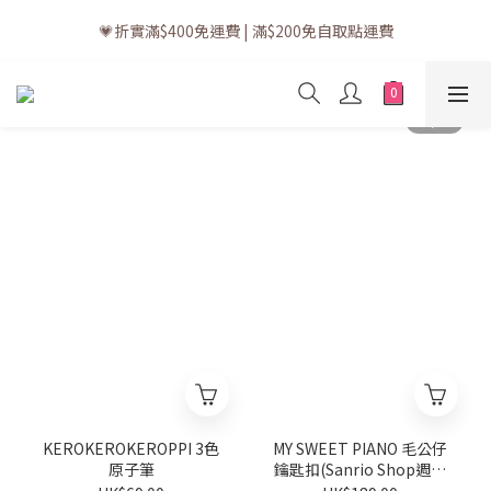
💗訂單一般送貨時間為3至5個工作天 (星期六、日及公眾假期並非
💗折實滿$400免運費 | 滿$200免自取點運費
工作天)
💗立即下載全新會員APP享有專屬會員禮遇
💗訂單一般送貨時間為3至5個工作天 (星期六、日及公眾假期並非
工作天)
KEROKEROKEROPPI 3色
MY SWEET PIANO 毛公仔
原子筆
鑰匙扣(Sanrio Shop週年
系列)