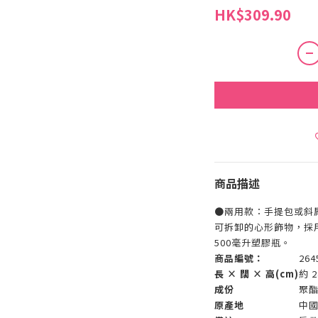
HK$309.90
商品描述
●兩用款：手提包或斜
可拆卸的心形飾物，採
500毫升塑膠瓶。
商品編號：
264
長 × 闊 × 高(cm)
約 2
成份
聚酯
原產地
中