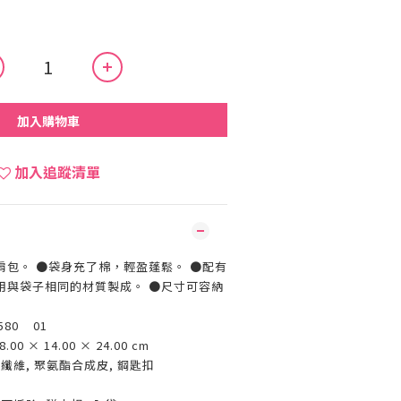
加入購物車
加入追蹤清單
肩包。 ●袋身充了棉，輕盈蓬鬆。 ●配有
用與袋子相同的材質製成。 ●尺寸可容納
580 01
8.00 × 14.00 × 24.00 cm
纖維, 聚氨酯合成皮, 鋼匙扣
國