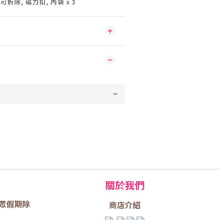
可拆除, 磁力扣, 內袋 x 3
關於我們
眾假期除
商店介
紹