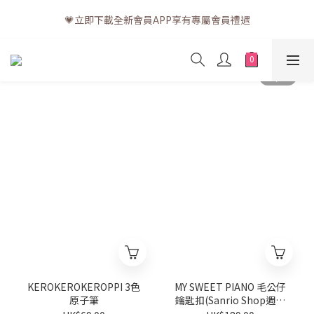
💗訂單一般送貨時間為3至5個工作天 (星期六、日及公眾假期並非
💗立即下載全新會員APP享有專屬會員禮遇
工作天)
💗訂單一般送貨時間為3至5個工作天 (星期六、日及公眾假期並非
工作天)
KEROKEROKEROPPI 3色
MY SWEET PIANO 毛公仔
原子筆
鑰匙扣(Sanrio Shop週年
系列)