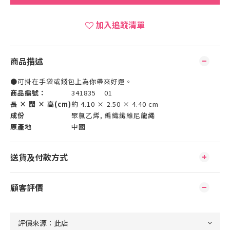
加入追蹤清單
商品描述
●可掛在手袋或錢包上為你帶來好運。
商品編號：
341835 01
長 × 闊 × 高(cm)
約 4.10 × 2.50 × 4.40 cm
成份
聚氯乙烯, 編織纖維尼龍繩
原產地
中國
送貨及付款方式
顧客評價