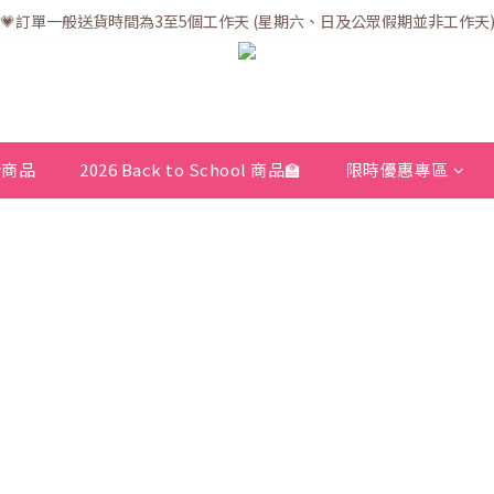
💗訂單一般送貨時間為3至5個工作天 (星期六、日及公眾假期並非工作天
💗訂單一般送貨時間為3至5個工作天 (星期六、日及公眾假期並非工作天
💗折實滿$400免運費 | 滿$200免自取點運費
💗立即下載全新會員APP享有專屬會員禮遇
💗訂單一般送貨時間為3至5個工作天 (星期六、日及公眾假期並非工作天
新商品
2026 Back to School 商品🏫
限時優惠專區