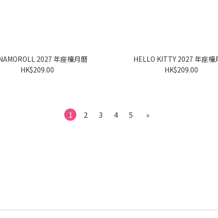
CINNAMOROLL 2027 年座檯月曆
HELLO KITTY 2027 
HK$209.00
HK$209.00
1
2
3
4
5
»