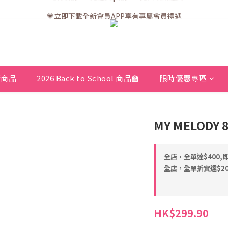
💗訂單一般送貨時間為3至5個工作天 (星期六、日及公眾假期並非工作天
💗立即下載全新會員APP享有專屬會員禮遇
💗訂單一般送貨時間為3至5個工作天 (星期六、日及公眾假期並非工作天
新商品
2026 Back to School 商品🏫
限時優惠專區
MY MELOD
全店，全單達$400,
全店，全單折實達$200
HK$299.90