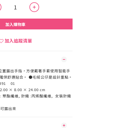
加入購物車
加入追蹤清單
位置露出手指，方便戴著手套使用智能手
，確保舒適貼合。 ●毛絨公仔是設計重點。
391 01
2.00 × 8.00 × 24.00 cm
: 聚酯纖維, 針織 :丙烯酸纖維, 女裝針織
國
指可露出來