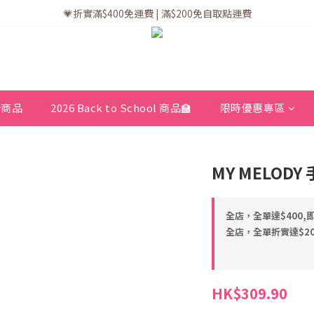
💗訂單一般送貨時間為3至5個工作天 (星期六、日及公眾假期並非工作天
💗折實滿$400免運費 | 滿$200免自取點運費
💗立即下載全新會員APP享有專屬會員禮遇
💗訂單一般送貨時間為3至5個工作天 (星期六、日及公眾假期並非工作天
新商品
2026 Back to School 商品🏫
限時優惠專區
MY MELOD
全店，全單達$400,
全店，全單折實達$200
HK$309.90