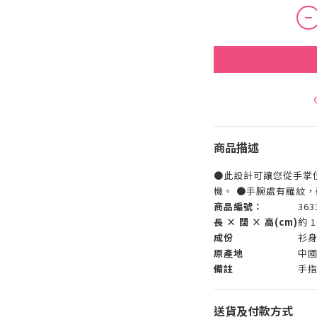
商品描述
●此設計可讓您從手掌
機。 ●手腕處有羅紋
商品編號：
363
長 × 闊 × 高(cm)
約 1
成份
衫身
原產地
中
備註
手
送貨及付款方式