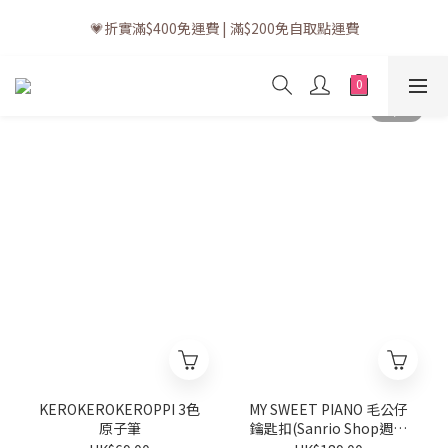
💗訂單一般送貨時間為3至5個工作天 (星期六、日及公眾假期並非
💗折實滿$400免運費 | 滿$200免自取點運費
工作天)
💗立即下載全新會員APP享有專屬會員禮遇
💗訂單一般送貨時間為3至5個工作天 (星期六、日及公眾假期並非
工作天)
KEROKEROKEROPPI 3色
MY SWEET PIANO 毛公仔
原子筆
鑰匙扣(Sanrio Shop週年
系列)