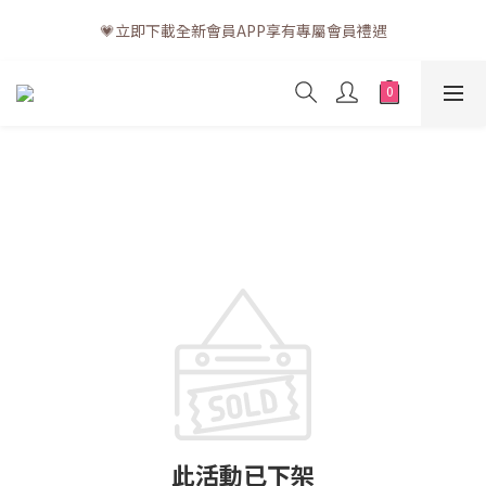
💗訂單一般送貨時間為3至5個工作天 (星期六、日及公眾假期並非
💗立即下載全新會員APP享有專屬會員禮遇
工作天)
💗訂單一般送貨時間為3至5個工作天 (星期六、日及公眾假期並非
工作天)
此活動已下架