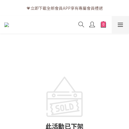
💗訂單一般送貨時間為3至5個工作天 (星期六、日及公眾假期並非
💗立即下載全新會員APP享有專屬會員禮遇
工作天)
💗訂單一般送貨時間為3至5個工作天 (星期六、日及公眾假期並非
工作天)
此活動已下架