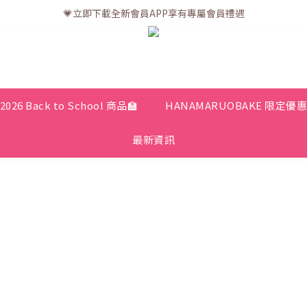
💗訂單一般送貨時間為3至5個工作天 (星期六、日及公眾假期並非工作天
💗立即下載全新會員APP享有專屬會員禮遇
💗訂單一般送貨時間為3至5個工作天 (星期六、日及公眾假期並非工作天
2026 Back to School 商品🏫
HANAMARUOBAKE 限定優
最新資訊