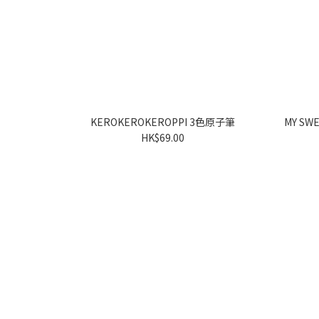
KEROKEROKEROPPI 3色原子筆
MY SWEET PI
HK$69.00