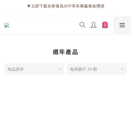
💗立即下載全新會員APP享有專屬會員禮遇
💗訂單一般送貨時間為3至5個工作天 (星期六、日及公眾假期並非
工作天)
💗訂單一般送貨時間為3至5個工作天 (星期六、日及公眾假期並非
工作天)
週年產品
商品排序
每頁顯示 24 個