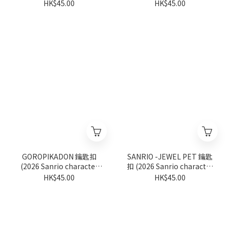
ranking系列)
系列)
HK$45.00
HK$45.00
GOROPIKADON 鑰匙扣
SANRIO -JEWEL PET 鑰匙
(2026 Sanrio character
扣 (2026 Sanrio character
ranking系列)
ranking系列)
HK$45.00
HK$45.00