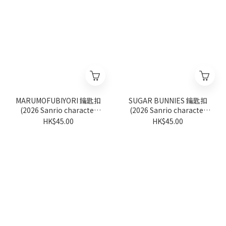
MARUMOFUBIYORI 鑰匙扣
SUGAR BUNNIES 鑰匙扣
(2026 Sanrio character
(2026 Sanrio character
ranking系列)
ranking系列)
HK$45.00
HK$45.00