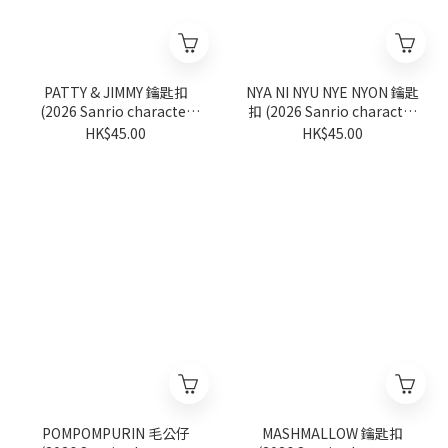
PATTY & JIMMY 鑰匙扣
NYA NI NYU NYE NYON 鑰匙
(2026 Sanrio character
扣 (2026 Sanrio character
ranking系列)
ranking系列)
HK$45.00
HK$45.00
POMPOMPURIN 毛公仔
MASHMALLOW 鑰匙扣