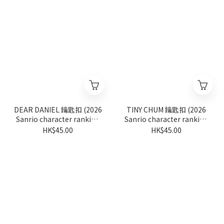
DEAR DANIEL 鑰匙扣 (2026
TINY CHUM 鑰匙扣 (2026
Sanrio character ranking
Sanrio character ranking
系列)
系列)
HK$45.00
HK$45.00