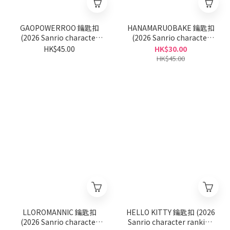
GAOPOWERROO 鑰匙扣
HANAMARUOBAKE 鑰匙扣
(2026 Sanrio character
(2026 Sanrio character
ranking系列)
ranking系列)
HK$45.00
HK$30.00
HK$45.00
LLOROMANNIC 鑰匙扣
HELLO KITTY 鑰匙扣 (2026
(2026 Sanrio character
Sanrio character ranking