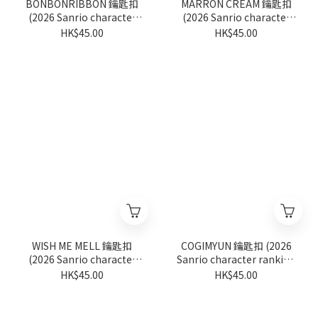
BONBONRIBBON 鑰匙扣
MARRON CREAM 鑰匙扣
(2026 Sanrio character
(2026 Sanrio character
ranking系列)
ranking系列)
HK$45.00
HK$45.00
WISH ME MELL 鑰匙扣
COGIMYUN 鑰匙扣 (2026
(2026 Sanrio character
Sanrio character ranking
ranking系列)
系列)
HK$45.00
HK$45.00