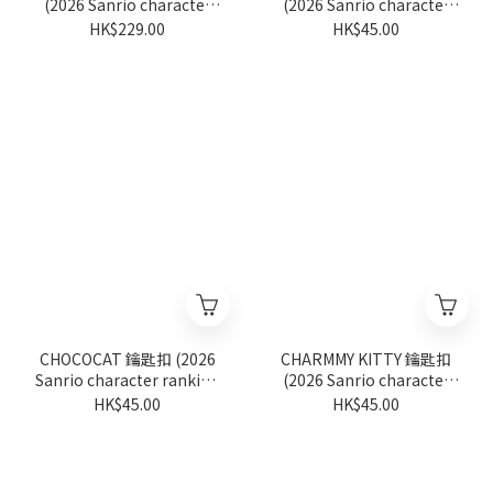
(2026 Sanrio character
(2026 Sanrio character
ranking系列)
ranking系列)
HK$229.00
HK$45.00
CHOCOCAT 鑰匙扣 (2026
CHARMMY KITTY 鑰匙扣
Sanrio character ranking
(2026 Sanrio character
系列)
ranking系列)
HK$45.00
HK$45.00