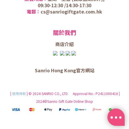
09:30-12:30 /
14:30-17:30
電郵：
cs@sanriogiftgate.com.hk
關於我們
商店介
紹
Sanrio Hong Kong官方網站
|
使用條款
| © 2024 SANRIO CO., LTD. Approval No.: P2411000416 |
2024©Sanrio Gift Gate Online Shop