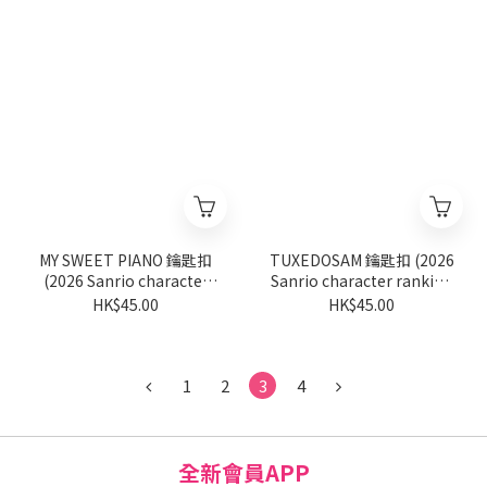
MY SWEET PIANO 鑰匙扣
TUXEDOSAM 鑰匙扣 (2026
(2026 Sanrio character
Sanrio character ranking
ranking系列)
系列)
HK$45.00
HK$45.00
1
2
3
4
全新會員APP