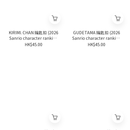
KIRIMI. CHAN 鑰匙扣 (2026
GUDETAMA 鑰匙扣 (2026
Sanrio character ranking
Sanrio character ranking
系列)
系列)
HK$45.00
HK$45.00