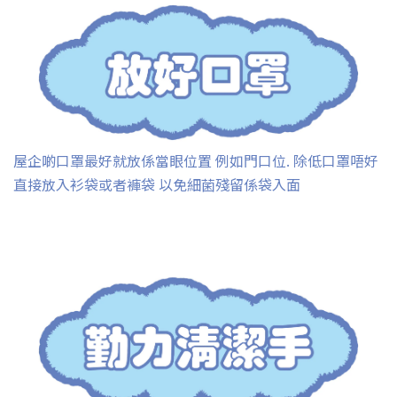
屋企啲口罩最好就放係當眼位置 例如門口位. 除低口罩唔好
直接放入衫袋或者褲袋 以免細菌殘留係袋入面