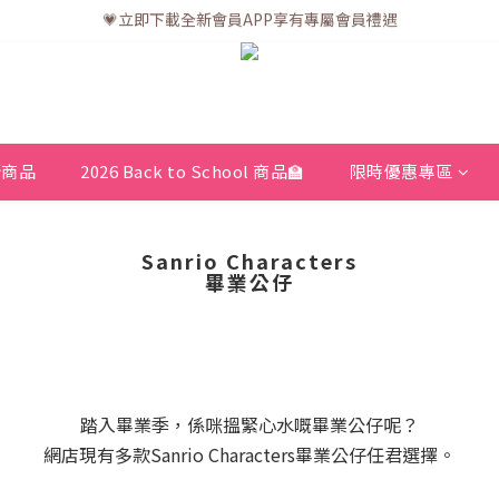
💗立即下載全新會員APP享有專屬會員禮遇
💗訂單一般送貨時間為3至5個工作天 (星期六、日及公眾假期並非工作天
💗訂單一般送貨時間為3至5個工作天 (星期六、日及公眾假期並非工作天
新商品
2026 Back to School 商品🏫
限時優惠專區
Sanrio Characters
畢業公仔
踏入畢業季，係咪搵緊心水嘅畢業公仔呢？
網店現有多款Sanrio Characters畢業公仔任君選擇。