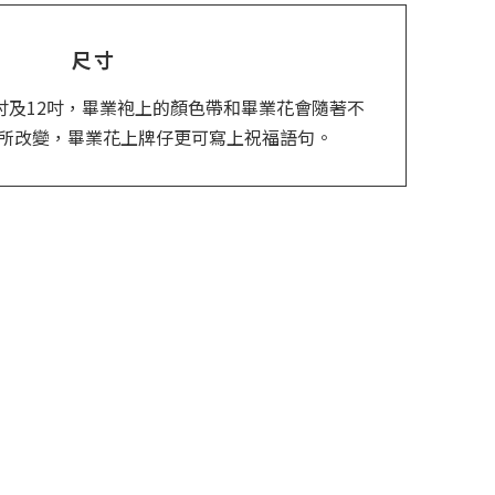
尺寸
吋及12吋，畢業袍上的顏色帶和畢業花會隨著不
而有所改變，畢業花上牌仔更可寫上祝福語句。