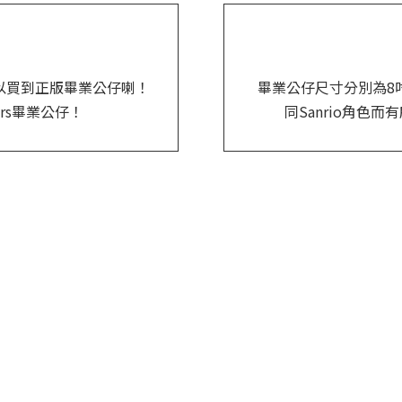
站都可以買到正版畢業公仔喇！
畢業公仔尺寸分別為8
ters畢業公仔！
同Sanrio角色