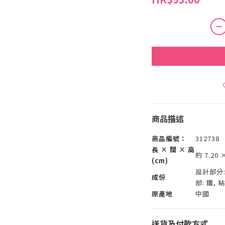
商品描述
商品編號：
312738
長 × 闊 × 高
約 7.20 ×
(cm)
設計部分:
成份
部: 鐵,
原產地
中國
送貨及付款方式