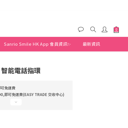
)
)
)
Sanrio Smile HK App 會員資訊✨
最新資訊
TY 智能電話指環
即可免運費
,即可免運費(EASY TRADE 交收中心)