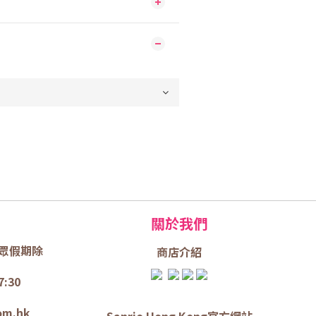
關於我們
眾假期除
商店介
紹
7:30
om.hk