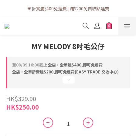
💗訂單一般送貨時間為3至5個工作天 (星期六、日及公眾假期並非
💗折實滿$400免運費 | 滿$200免自取點運費
工作天)
💗立即下載全新會員APP享有專屬會員禮遇
💗訂單一般送貨時間為3至5個工作天 (星期六、日及公眾假期並非
MY MELODY 8吋毛公仔
工作天)
至
08/09 16:00
截止
全店，全單達$400,即可免運費
全店，全單折實達$200,即可免運費(EASY TRADE 交收中心)
HK$329.90
HK$250.00