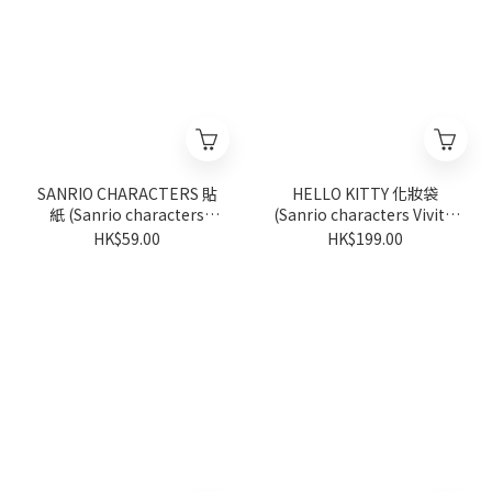
SANRIO CHARACTERS 貼
HELLO KITTY 化妝袋
紙 (Sanrio characters
(Sanrio characters Vivitix
Vivitix 系列)
系列)
HK$59.00
HK$199.00