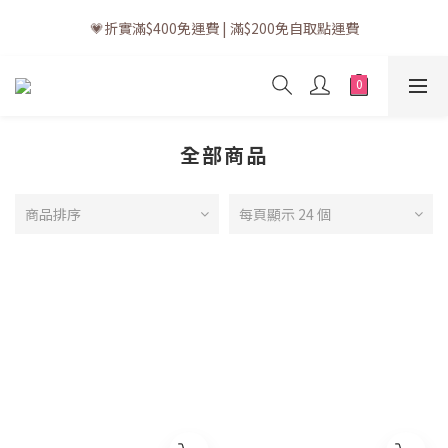
💗訂單一般送貨時間為3至5個工作天 (星期六、日及公眾假期並非
💗折實滿$400免運費 | 滿$200免自取點運費
工作天)
💗立即下載全新會員APP享有專屬會員禮遇
💗訂單一般送貨時間為3至5個工作天 (星期六、日及公眾假期並非
工作天)
全部商品
商品排序
每頁顯示 24 個