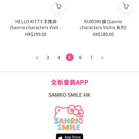
HELLO KITTY 手挽袋
KUROMI 鏡 (Sanrio
(Sanrio characters Vivitix
characters Vivitix 系列)
系列)
HK$299.00
HK$189.00
3
4
5
6
7
全新會員APP
SANRIO SMILE HK