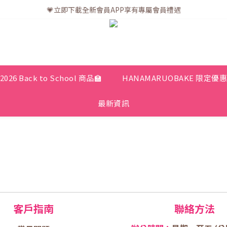
💗訂單一般送貨時間為3至5個工作天 (星期六、日及公眾假期並非工作天
💗立即下載全新會員APP享有專屬會員禮遇
💗訂單一般送貨時間為3至5個工作天 (星期六、日及公眾假期並非工作天
2026 Back to School 商品🏫
HANAMARUOBAKE 限定優
最新資訊
客戶指南
聯絡方法